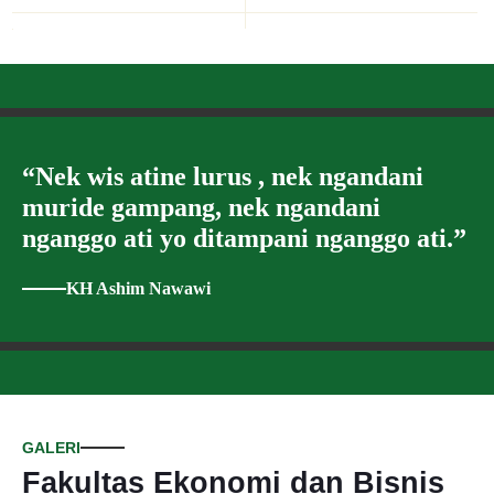
“Nek wis atine lurus , nek ngandani
muride gampang, nek ngandani
nganggo ati yo ditampani nganggo ati.”
KH Ashim Nawawi
GALERI
Fakultas Ekonomi dan Bisnis